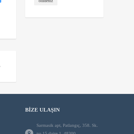
ölüdeniz
BIZE ULAŞIN
Sarmasik apt, Patlangıç, 358. Sk.
no 15 daire 1, 48300