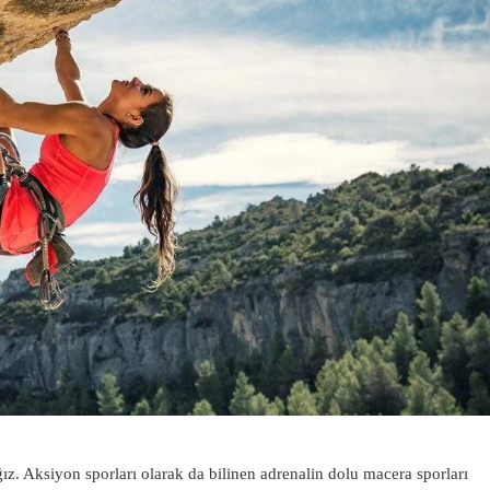
ğız. Aksiyon sporları olarak da bilinen adrenalin dolu macera sporları