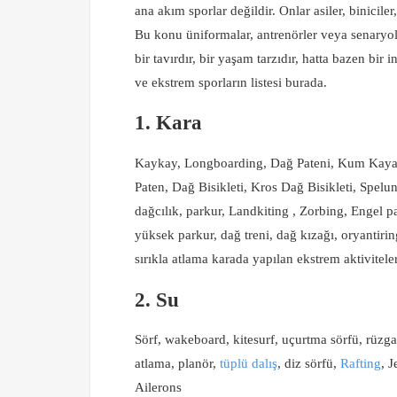
ana akım sporlar değildir. Onlar asiler, binicile
Bu konu üniformalar, antrenörler veya senaryola
bir tavırdır, bir yaşam tarzıdır, hatta bazen bir
ve ekstrem sporların listesi burada.
1. Kara
Kaykay, Longboarding, Dağ Pateni, Kum Kayağ
Paten, Dağ Bisikleti, Kros Dağ Bisikleti, Spelu
dağcılık, parkur, Landkiting , Zorbing, Engel par
yüksek parkur, dağ treni, dağ kızağı, oryantiring
sırıkla atlama karada yapılan ekstrem aktivitele
2. Su
Sörf, wakeboard, kitesurf, uçurtma sörfü, rüzg
atlama, planör,
tüplü dalış
, diz sörfü,
Rafting
, J
Ailerons