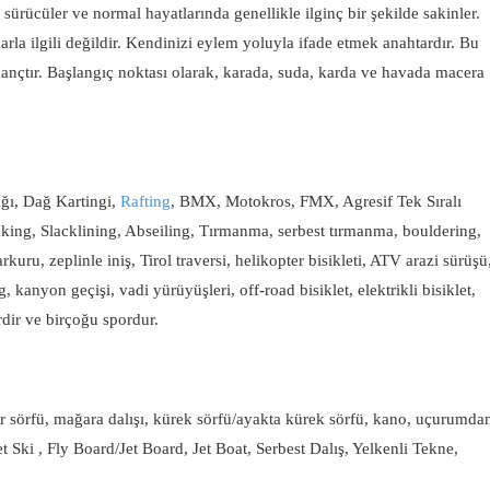
r, sürücüler ve normal hayatlarında genellikle ilginç bir şekilde sakinler.
rla ilgili değildir. Kendinizi eylem yoluyla ifade etmek anahtardır. Bu
 inançtır. Başlangıç ​​noktası olarak, karada, suda, karda ve havada macera
ı, Dağ Kartingi,
Rafting
, BMX, Motokros, FMX, Agresif Tek Sıralı
nking, Slacklining, Abseiling, Tırmanma, serbest tırmanma, bouldering,
kuru, zeplinle iniş, Tirol traversi, helikopter bisikleti, ATV arazi sürüşü
, kanyon geçişi, vadi yürüyüşleri, off-road bisiklet, elektrikli bisiklet,
rdir ve birçoğu spordur.
ar sörfü, mağara dalışı, kürek sörfü/ayakta kürek sörfü, kano, uçurumda
et Ski , Fly Board/Jet Board, Jet Boat, Serbest Dalış, Yelkenli Tekne,