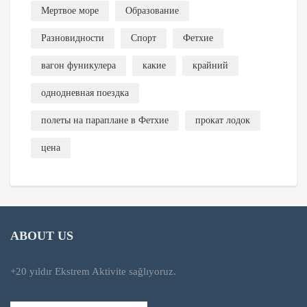
Мертвое море
Образование
Разновидности
Спорт
Фетхие
вагон фуникулера
какие
крайний
однодневная поездка
полеты на параплане в Фетхие
прокат лодок
цена
ABOUT US
+20 yıldır Ekstrem Aktivite sağlıyoruz.