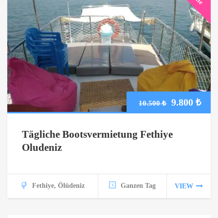
Ursprüngli
Akt
9.800
₺
10.500
₺
Preis
Prei
Tägliche Bootsvermietung Fethiye
war:
ist:
Oludeniz
10.500 ₺
9.80
Fethiye, Ölüdeniz
Ganzen Tag
VIEW