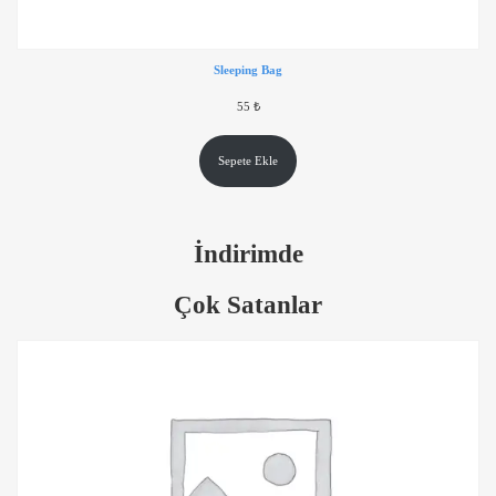
Sleeping Bag
55
₺
Sepete Ekle
İndirimde
Çok Satanlar