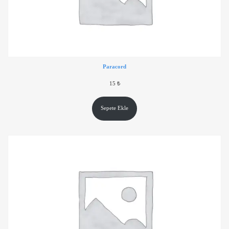
Paracord
15
₺
Sepete Ekle