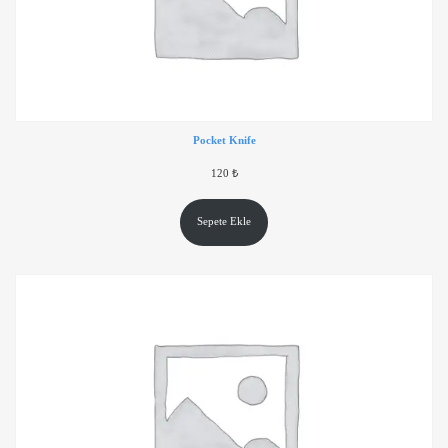
Pocket Knife
120
₺
Sepete Ekle