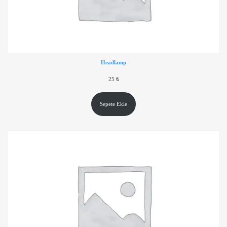
Headlamp
25
₺
Sepete Ekle