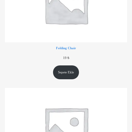
Folding Chair
19
₺
Sepete Ekle