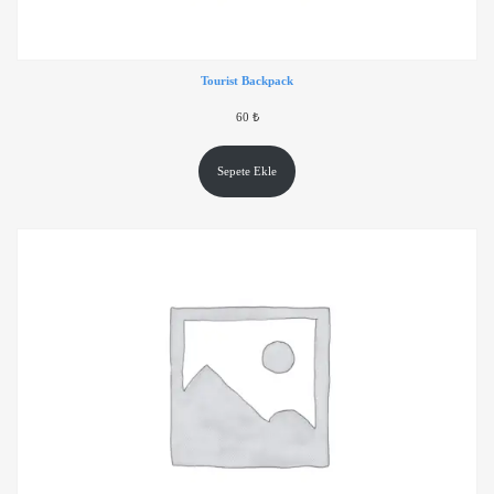
Tourist Backpack
60
₺
Sepete Ekle