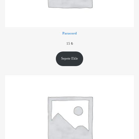
Paracord
15
₺
Sepete Ekle