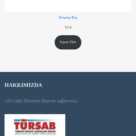
Sleeping Bag
55
₺
Sepete Ekle
HAKKIMIZDA
+20 yıldır Ekstrem Aktivite sağlıyoruz.