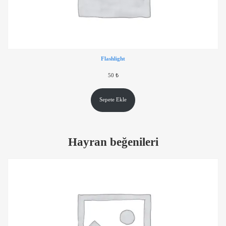
Flashlight
50
₺
Sepete Ekle
Hayran beğenileri