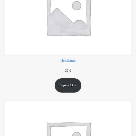
Headlamp
25
₺
Sepete Ekle