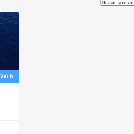
.500
₺