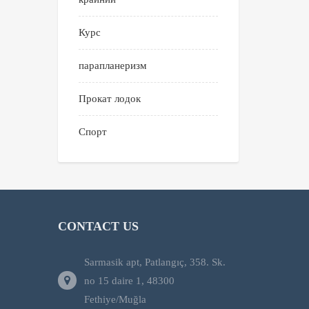
Курс
парапланеризм
Прокат лодок
Спорт
CONTACT US
Sarmasik apt, Patlangıç, 358. Sk.
no 15 daire 1, 48300
Fethiye/Muğla