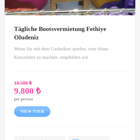
Tägliche Bootsvermietung Fethiye
Oludeniz
Wenn Sie mit dem Gedanken spielen, eine blaue
Kreuzfahrt zu machen, empfehlen wir
10.500
₺
9.800
₺
Ursprünglicher
per person
Preis
Aktueller
war:
Preis
VIEW TOUR
10.500 ₺
ist:
9.800 ₺.